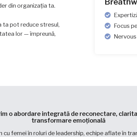
Breathw
er din organizația ta.
Expertiz
a ta pot reduce stresul,
Focus pe
itatea lor — împreună,
Nervous
im o abordare integrată de reconectare, clarita
transformare emoțională
cu femei în roluri de leadership, echipe aflate în tran