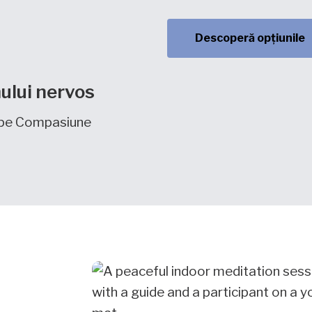
Descoperă opțiunile
ului nervos
t pe Compasiune