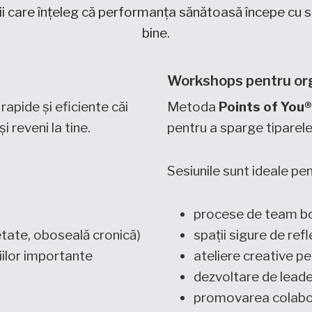
 care înțeleg că performanța sănătoasă începe cu 
bine.
Workshops pentru orga
rapide și eficiente căi
Metoda
Points of You®
 reveni la tine.
pentru a sparge tiparele
Sesiunile sunt ideale pen
procese de team bo
etate, oboseală cronică)
spații sigure de refle
iilor importante
ateliere creative p
dezvoltare de lead
promovarea colaboră