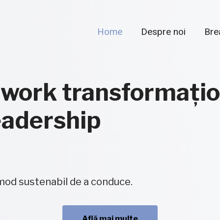
Home
Despre noi
Bre
hwork transformați
eadership
 mod sustenabil de a conduce.
Află mai multe