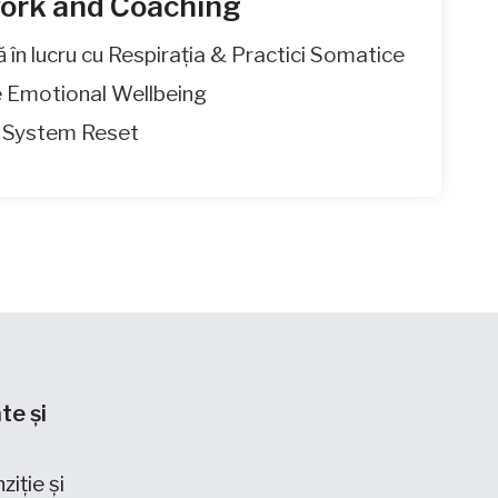
ork and Coaching
ă în lucru cu Respirația & Practici Somatice
 Emotional Wellbeing
 System Reset
te și
ziție și