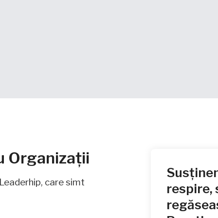
u Organizații
Susținem
e Leaderhip, care simt
respire, 
regăseas