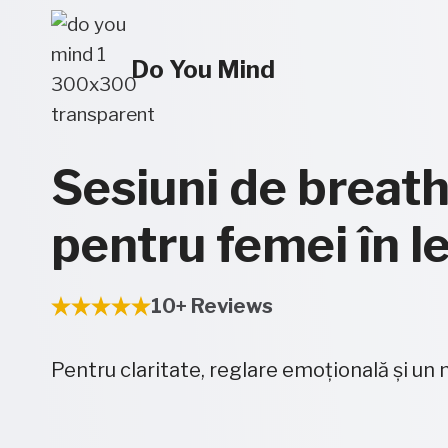
Skip
to
Do You Mind
content
Sesiuni de breat
pentru femei în l
10+ Reviews
Pentru claritate, reglare emoțională și un