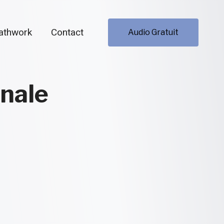
athwork
Contact
Audio Gratuit
onale